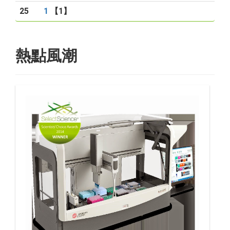
25
1
【1】
熱點風潮