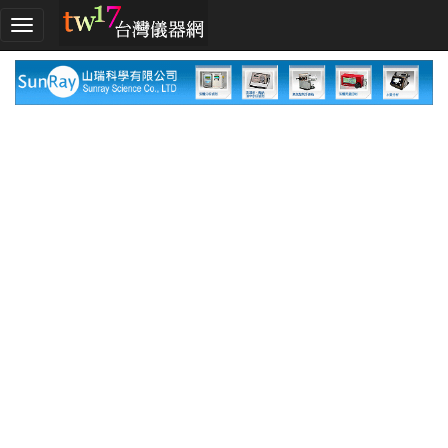
加
入
TW17!
行
列
採
購
指
南
廠
商
指
南
廠
商
名