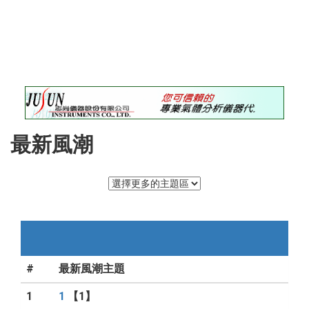
錄
最
新
訊
息
最
新
儀
最新風潮
器
儀
器
論
壇
#
最新風潮主題
1
1
【1】