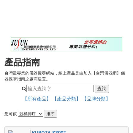
錄
最
新
訊
息
最
新
儀
產品指南
器
台灣最專業的儀器搜尋網站，線上產品是由加入【台灣儀器網】儀
儀
器採購指南之廠商建置。
器
論
壇
【所有產品】
【產品分類】
【品牌分類】
您可依
KUBOTA S300T