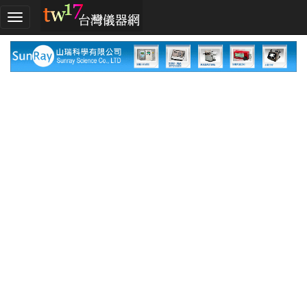
加
入
TW17!
行
列
採
購
指
南
廠
商
指
南
廠
商
名