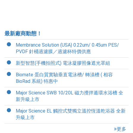
最新廠商動態！
Membrance Solution (USA) 0.22um/ 0.45um PES/
PVDF 針桶過濾膜／過濾杯特價供應
新型智慧(手機拍照式) 電泳凝膠照像遮光罩組
Biomate 蛋白質實驗垂直電泳槽/ 轉漬槽 ( 相容
BioRad 系統) 特惠中
Major Science SWB 10/20L 磁力攪拌遁環水浴槽 全
新升級上市
Major Science EL 觸控式雙獨立溫控恆溫乾浴器 全新
升級上市
更多