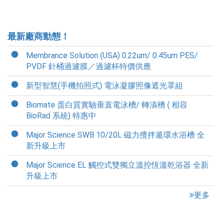
最新廠商動態！
Membrance Solution (USA) 0.22um/ 0.45um PES/
PVDF 針桶過濾膜／過濾杯特價供應
新型智慧(手機拍照式) 電泳凝膠照像遮光罩組
Biomate 蛋白質實驗垂直電泳槽/ 轉漬槽 ( 相容
BioRad 系統) 特惠中
Major Science SWB 10/20L 磁力攪拌遁環水浴槽 全
新升級上市
Major Science EL 觸控式雙獨立溫控恆溫乾浴器 全新
升級上市
更多