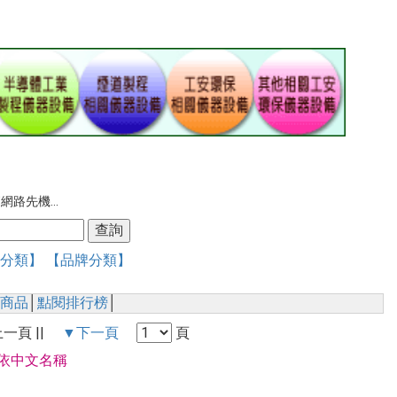
路先機...
分類】
【品牌分類】
商品
│
點閱排行榜
│
▲上一頁 ||
▼下一頁
頁
依中文名稱