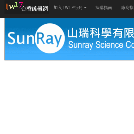
加入TW17!行列
採購指南
廠商指