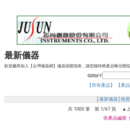
最新儀器
歡迎廠商加入【台灣儀器網】儀器採購指南，讓您隨時將產品曝光開拓網
關鍵字
【所有產品】
【產品
│
最新儀器
│
熱賣
共 1000 筆 第 1/67 頁 
依產品編號