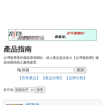
錄
最
新
訊
息
最
新
儀
產品指南
器
台灣最專業的儀器搜尋網站，線上產品是由加入【台灣儀器網】儀
儀
器採購指南之廠商建置。
器
論
壇
【所有產品】
【產品分類】
【品牌分類】
您可依
AP7518