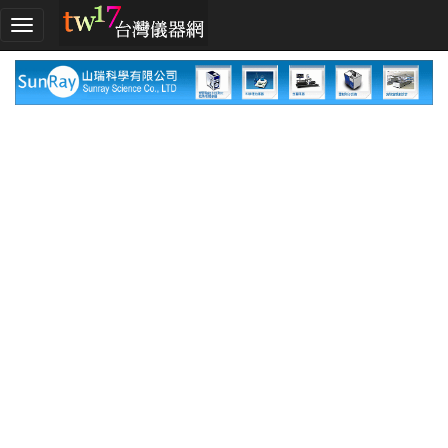
加
入
TW17!
行
列
採
購
指
南
廠
商
指
南
廠
商
名