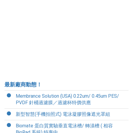
最新廠商動態！
Membrance Solution (USA) 0.22um/ 0.45um PES/
PVDF 針桶過濾膜／過濾杯特價供應
新型智慧(手機拍照式) 電泳凝膠照像遮光罩組
Biomate 蛋白質實驗垂直電泳槽/ 轉漬槽 ( 相容
BioRad 系統) 特惠中