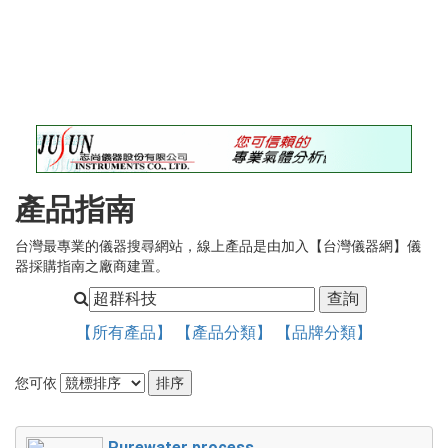
錄
最
新
訊
息
最
新
儀
產品指南
器
台灣最專業的儀器搜尋網站，線上產品是由加入【台灣儀器網】儀
儀
器採購指南之廠商建置。
器
論
壇
【所有產品】
【產品分類】
【品牌分類】
您可依
Purewater process