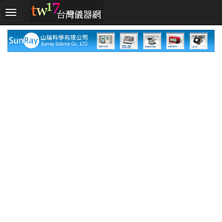
加
入
TW17!
行
列
採
購
指
南
廠
商
指
南
廠
商
名