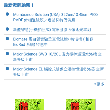
最新廠商動態！
Membrance Solution (USA) 0.22um/ 0.45um PES/
PVDF 針桶過濾膜／過濾杯特價供應
新型智慧(手機拍照式) 電泳凝膠照像遮光罩組
Biomate 蛋白質實驗垂直電泳槽/ 轉漬槽 ( 相容
BioRad 系統) 特惠中
Major Science SWB 10/20L 磁力攪拌遁環水浴槽 全
新升級上市
Major Science EL 觸控式雙獨立溫控恆溫乾浴器 全新
升級上市
更多