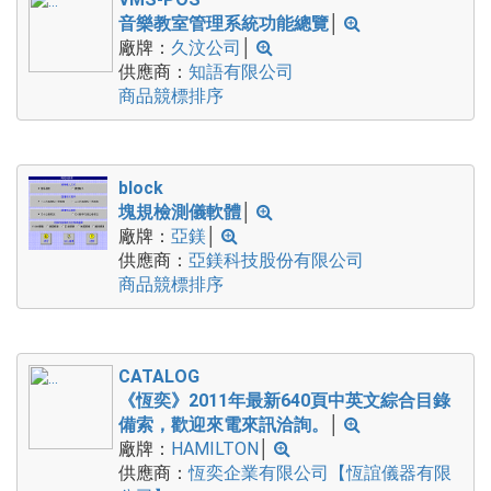
音樂教室管理系統功能總覽
│
廠牌：
久汶公司
│
供應商：
知語有限公司
商品競標排序
block
塊規檢測儀軟體
│
廠牌：
亞鎂
│
供應商：
亞鎂科技股份有限公司
商品競標排序
CATALOG
《恆奕》2011年最新640頁中英文綜合目錄
備索，歡迎來電來訊洽詢。
│
廠牌：
HAMILTON
│
供應商：
恆奕企業有限公司【恆誼儀器有限