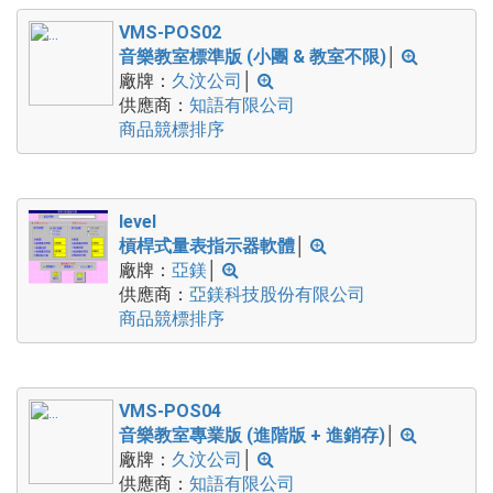
VMS-POS02
音樂教室標準版 (小團 & 教室不限)
│
廠牌：
久汶公司
│
供應商：
知語有限公司
商品競標排序
level
槓桿式量表指示器軟體
│
廠牌：
亞鎂
│
供應商：
亞鎂科技股份有限公司
商品競標排序
VMS-POS04
音樂教室專業版 (進階版 + 進銷存)
│
廠牌：
久汶公司
│
供應商：
知語有限公司