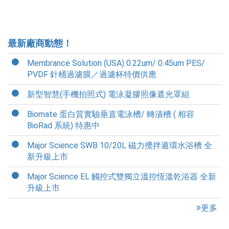
最新廠商動態！
Membrance Solution (USA) 0.22um/ 0.45um PES/
PVDF 針桶過濾膜／過濾杯特價供應
新型智慧(手機拍照式) 電泳凝膠照像遮光罩組
Biomate 蛋白質實驗垂直電泳槽/ 轉漬槽 ( 相容
BioRad 系統) 特惠中
Major Science SWB 10/20L 磁力攪拌遁環水浴槽 全
新升級上市
Major Science EL 觸控式雙獨立溫控恆溫乾浴器 全新
升級上市
更多