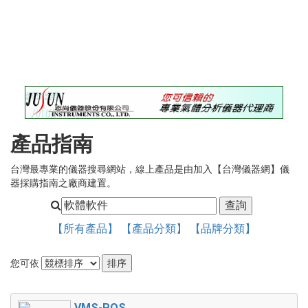
錄
最
新
訊
息
最
新
儀
產品指南
器
台灣最專業的儀器搜尋網站，線上產品是由加入【台灣儀器網】儀
儀
器採購指南之廠商建置。
器
論
壇
【所有產品】
【產品分類】
【品牌分類】
您可依
VMS-POS