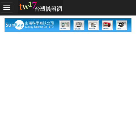
加
入
TW17!
行
列
採
購
指
南
廠
商
指
南
廠
商
名