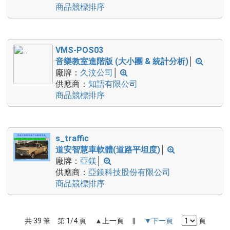
商品競標排序
VMS-POS03
音樂教室進階版 (大小團 & 統計分析)
│
廠牌：
久汶公司
│
供應商：
知語有限公司
商品競標排序
s_traffic
道安智慧車軟體(道路平坦度)
│
廠牌：
亞鎂
│
供應商：
亞鎂科技股份有限公司
商品競標排序
共 39 筆 第 1/4 頁 ▲上一頁 ||
▼下一頁
頁