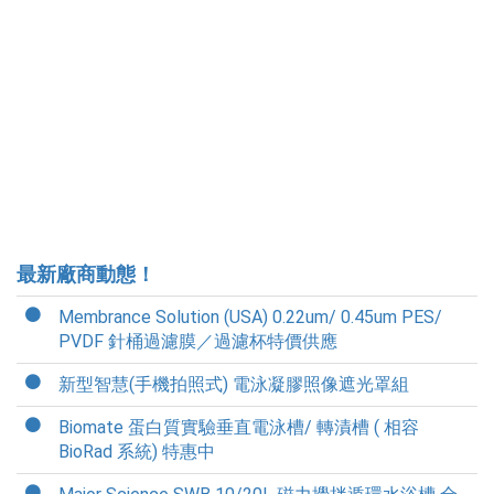
最新廠商動態！
Membrance Solution (USA) 0.22um/ 0.45um PES/
PVDF 針桶過濾膜／過濾杯特價供應
新型智慧(手機拍照式) 電泳凝膠照像遮光罩組
Biomate 蛋白質實驗垂直電泳槽/ 轉漬槽 ( 相容
BioRad 系統) 特惠中