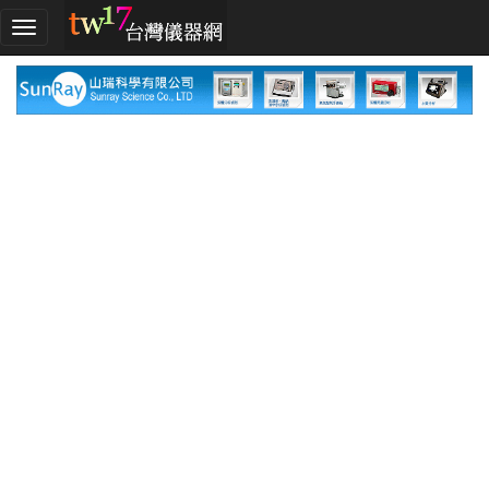
加
入
TW17!
行
列
採
購
指
南
廠
商
指
南
廠
商
名