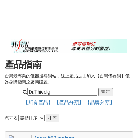
錄
最
新
訊
息
最
新
儀
產品指南
器
台灣最專業的儀器搜尋網站，線上產品是由加入【台灣儀器網】儀
儀
器採購指南之廠商建置。
器
論
壇
【所有產品】
【產品分類】
【品牌分類】
您可依
Digox 602 sodium