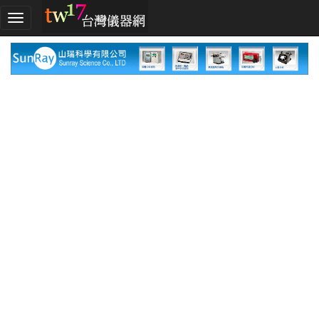
加
入
TW17!
行
列
採
購
指
南
廠
商
指
南
廠
商
名