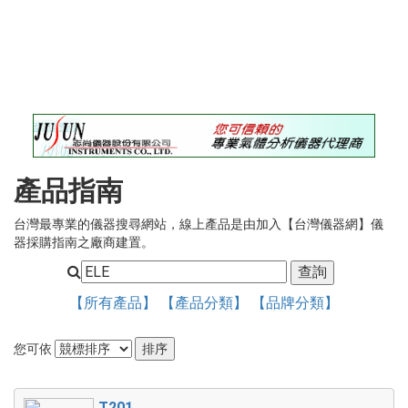
錄
最
新
訊
息
最
新
儀
產品指南
器
台灣最專業的儀器搜尋網站，線上產品是由加入【台灣儀器網】儀
儀
器採購指南之廠商建置。
器
論
壇
【所有產品】
【產品分類】
【品牌分類】
您可依
T201