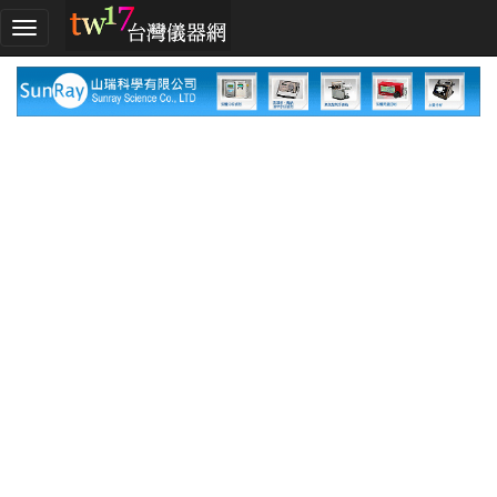
加
入
TW17!
行
列
採
購
指
南
廠
商
指
南
廠
商
名