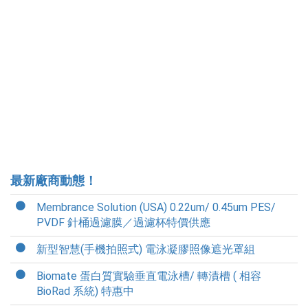
最新廠商動態！
Membrance Solution (USA) 0.22um/ 0.45um PES/
PVDF 針桶過濾膜／過濾杯特價供應
新型智慧(手機拍照式) 電泳凝膠照像遮光罩組
Biomate 蛋白質實驗垂直電泳槽/ 轉漬槽 ( 相容
BioRad 系統) 特惠中