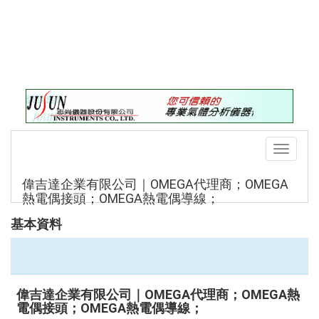
錄
最
新
訊
息
最
新
儀
Toggle
器
navigati
儀
偉吉達企業有限公司｜OMEGA代理商；OMEGA
器
熱電偶接頭；OMEGA熱電偶導線；
論
基本資料
壇
偉吉達企業有限公司｜OMEGA代理商；OMEGA熱
電偶接頭；OMEGA熱電偶導線；