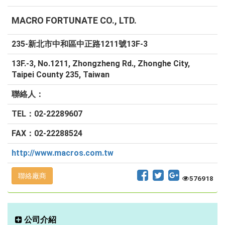
MACRO FORTUNATE CO., LTD.
235-新北市中和區中正路1211號13F-3
13F.-3, No.1211, Zhongzheng Rd., Zhonghe City,
Taipei County 235, Taiwan
聯絡人：
TEL：02-22289607
FAX：02-22288524
http://www.macros.com.tw
聯絡廠商
576918
公司介紹