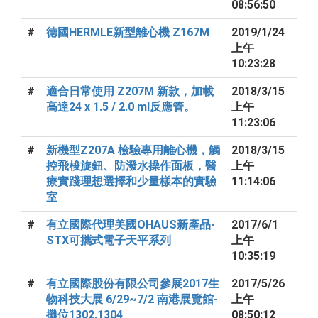
08:56:50
#
德國HERMLE新型離心機 Z167M
2019/1/24
上午
10:23:28
#
適合日常使用 Z207M 新款，加載
2018/3/15
高達24 x 1.5 / 2.0 ml反應管。
上午
11:23:06
#
新機型Z207A 檢驗專用離心機，觸
2018/3/15
控飛梭旋鈕、防潑水操作面板，醫
上午
療實踐理想選擇和少量樣本的實驗
11:14:06
室
#
有立國際代理美國OHAUS新產品-
2017/6/1
STX可攜式電子天平系列
上午
10:35:19
#
有立國際股份有限公司參展2017生
2017/5/26
物科技大展 6/29~7/2 南港展覽館-
上午
攤位1302.1304
08:50:12