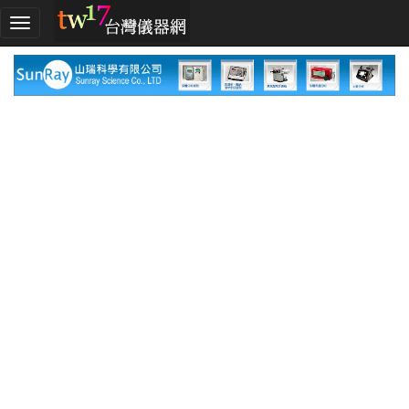
加
入
TW17!
行
列
採
購
指
南
廠
商
指
南
廠
商
名