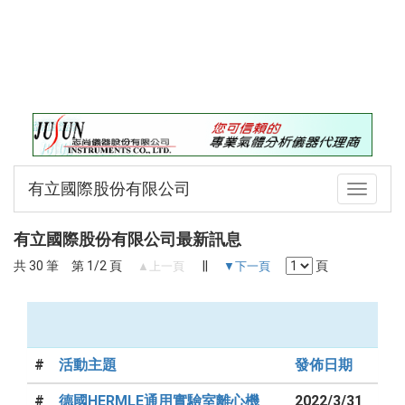
錄
最
新
訊
息
最
新
儀
有立國際股份有限公司
Toggle
器
navigati
儀
有立國際股份有限公司最新訊息
器
共 30 筆 第 1/2 頁
||
頁
論
▲上一頁
▼下一頁
壇
#
活動主題
發佈日期
#
德國HERMLE通用實驗室離心機
2022/3/31