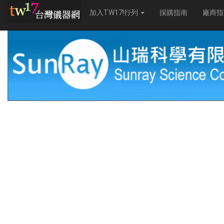
加入TW17!行列
採購指南
廠商指