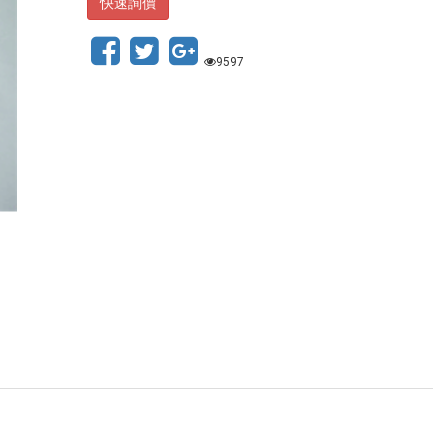
快速詢價
9597