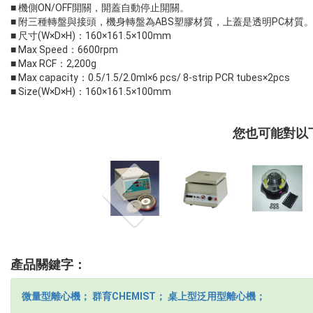
■ 機側ON/OFF開關，開蓋自動停止開關。
■ 附三種轉盤與接頭，機身轉盤為ABS塑膠材質，上蓋是透明PC材質
■ 尺寸(W×D×H)：160×161.5×100mm
■ Max Speed：6600rpm
■ Max RCF：2,200g
■ Max capacity：0.5/1.5/2.0ml×6 pcs/ 8-strip PCR tubes×2pcs
■ Size(W×D×H)：160×161.5×100mm
您也可能對以下
產品關鍵字：
微量型離心機；
群育CHEMIST；
桌上型泛用型離心機；