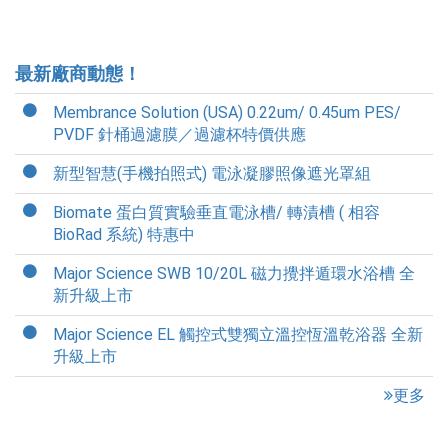
最新廠商動態！
Membrance Solution (USA) 0.22um/ 0.45um PES/
PVDF 針桶過濾膜／過濾杯特價供應
新型智慧(手機拍照式) 電泳凝膠照像遮光罩組
Biomate 蛋白質實驗垂直電泳槽/ 轉漬槽 ( 相容
BioRad 系統) 特惠中
Major Science SWB 10/20L 磁力攪拌遁環水浴槽 全
新升級上市
Major Science EL 觸控式雙獨立溫控恆溫乾浴器 全新
升級上市
更多