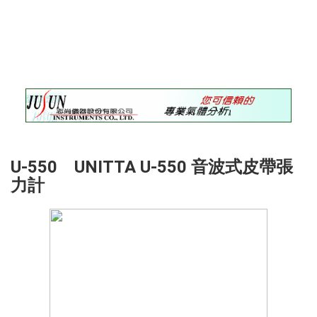
錄
最
新
訊
息
最
新
儀
器
U-550 UNITTA U-550 音波式皮帶張
儀
力計
器
論
壇