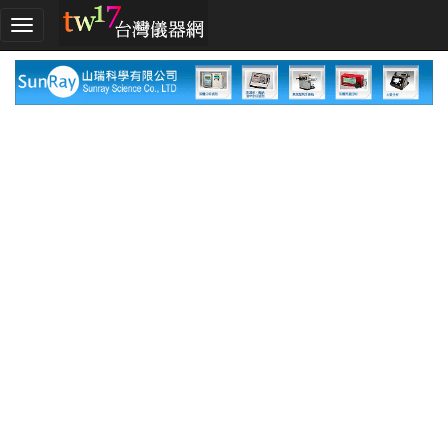
加
入
TW17!
行
列
採
購
指
南
廠
商
指
南
廠
商
名