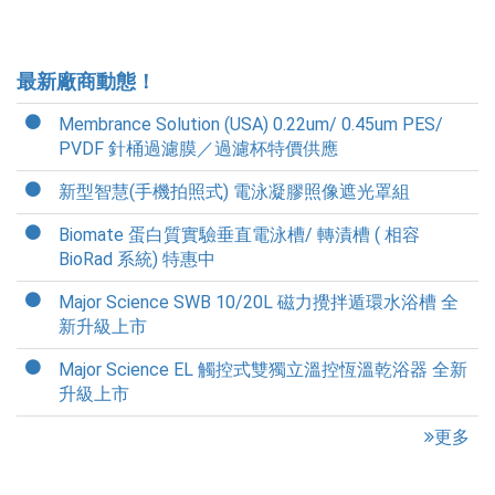
最新廠商動態！
Membrance Solution (USA) 0.22um/ 0.45um PES/
PVDF 針桶過濾膜／過濾杯特價供應
新型智慧(手機拍照式) 電泳凝膠照像遮光罩組
Biomate 蛋白質實驗垂直電泳槽/ 轉漬槽 ( 相容
BioRad 系統) 特惠中
Major Science SWB 10/20L 磁力攪拌遁環水浴槽 全
新升級上市
Major Science EL 觸控式雙獨立溫控恆溫乾浴器 全新
升級上市
更多