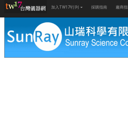
加入TW17!行列
採購指南
廠商指