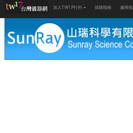
加入TW17!行列
採購指南
廠商指