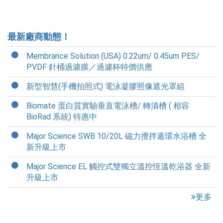
最新廠商動態！
Membrance Solution (USA) 0.22um/ 0.45um PES/
PVDF 針桶過濾膜／過濾杯特價供應
新型智慧(手機拍照式) 電泳凝膠照像遮光罩組
Biomate 蛋白質實驗垂直電泳槽/ 轉漬槽 ( 相容
BioRad 系統) 特惠中
Major Science SWB 10/20L 磁力攪拌遁環水浴槽 全
新升級上市
Major Science EL 觸控式雙獨立溫控恆溫乾浴器 全新
升級上市
更多