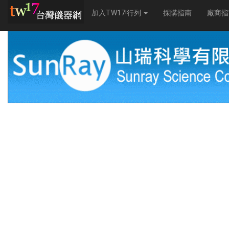
加入TW17!行列
採購指南
廠商指