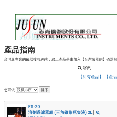
產品指南
台灣最專業的儀器搜尋網站，線上產品是由加入【台灣儀器網】儀器
【所有產品】
【產
您可依
FS-20
溶劑過濾器組 (三角錐形瓶集液) 2L
│