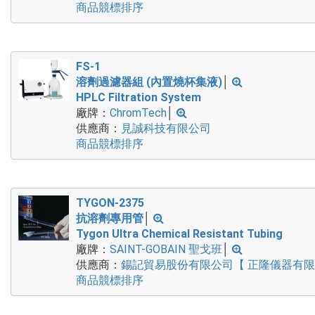
商品競標排序
FS-1
溶劑過濾器組 (內置燒杯集液)
│
HPLC Filtration System
廠牌：
ChromTech
│
供應商：
見誠科技有限公司
商品競標排序
TYGON-2375
抗溶劑專用管
│
Tygon Ultra Chemical Resistant Tubing
廠牌：
SAINT-GOBAIN 聖戈班
│
供應商：
錫記貿易股份有限公司【 正隆儀器有
商品競標排序