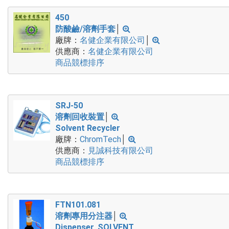
450
防酸鹼/溶劑手套
│
廠牌：
名健企業有限公司
│
供應商：
名健企業有限公司
商品競標排序
SRJ-50
溶劑回收裝置
│
Solvent Recycler
廠牌：
ChromTech
│
供應商：
見誠科技有限公司
商品競標排序
FTN101.081
溶劑專用分注器
│
Dispenser, SOLVENT