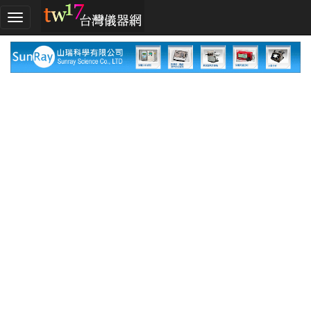
加
入
TW17!
行
列
採
購
指
南
廠
商
指
南
廠
商
名