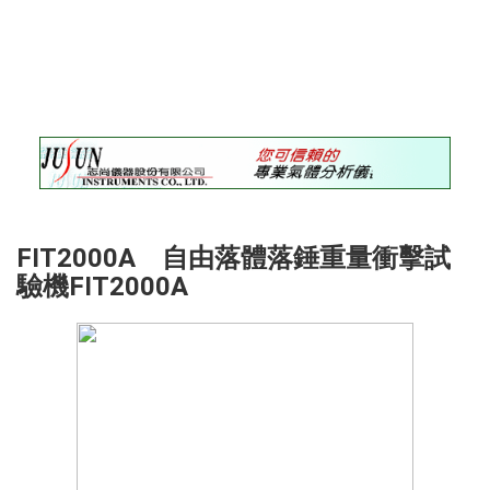
錄
最
新
訊
息
最
新
儀
器
FIT2000A 自由落體落錘重量衝擊試
儀
驗機FIT2000A
器
論
壇