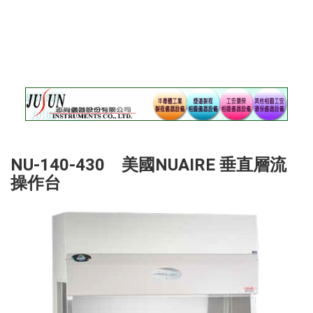
錄
最
新
訊
息
最
新
儀
器
NU-140-430 美國NUAIRE 垂直層流
儀
操作台
器
論
壇