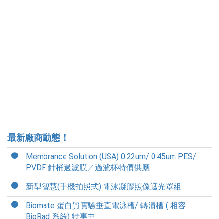
最新廠商動態！
Membrance Solution (USA) 0.22um/ 0.45um PES/
PVDF 針桶過濾膜／過濾杯特價供應
新型智慧(手機拍照式) 電泳凝膠照像遮光罩組
Biomate 蛋白質實驗垂直電泳槽/ 轉漬槽 ( 相容
BioRad 系統) 特惠中