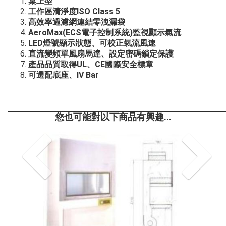
桌上型
工作區清淨度ISO Class 5
高效率過濾網連結零洩漏袋
AeroMax(ECS
電子控制系統)監視顯示氣流
LED
燈號顯示狀態、可校正氣流風速
直流變頻單風扇馬達、設定密碼鎖定保護
產品品質取得UL、CE國際安全標章
可選配底座、IV Bar
您也可能對以下商品有興趣...