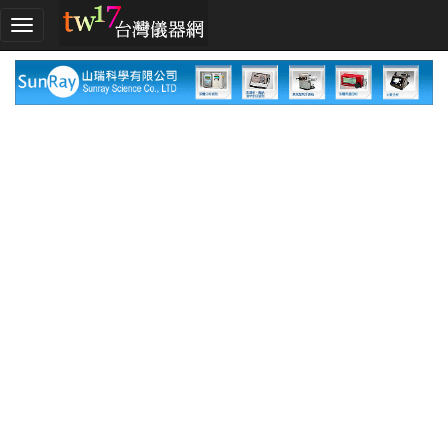
加
入
TW17!
行
列
採
購
指
南
廠
商
指
南
廠
商
名