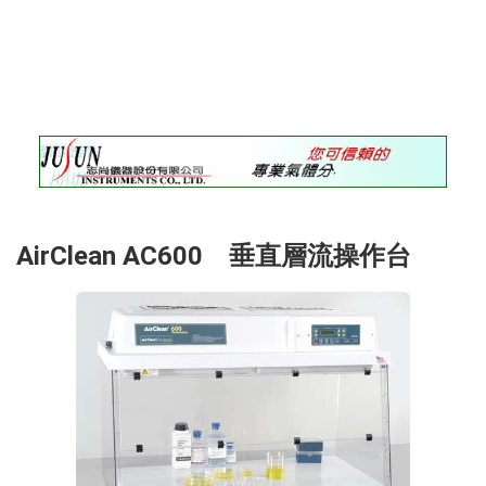
錄
最
新
訊
息
最
新
儀
器
AirClean AC600 垂直層流操作台
儀
器
論
壇