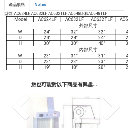
產品規格
Notes
型號: AC624LF, AC632LF, AC632TLF, AC648LF和AC648TLF
Model
AC624LF
AC632LF
AC632TLF
AC6
外部尺寸
W
24”
32”
32”
4
D
24”
24”
24”
2
H
30”
30”
40”
3
內部尺寸
W
23”
31”
31”
4
D
23”
23”
23”
2
H
19”
18”
28”
2
您也可能對以下商品有興趣...