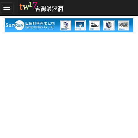
加
入
TW17!
行
列
採
購
指
南
廠
商
指
南
廠
商
名