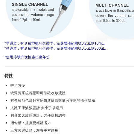
*單通道：有 8 種型號可供選擇，涵蓋體積範圍從0.2μL到10mL。
*多通道：有 8 種型號可供選擇，涵蓋體積範圍從0.5μL到300μL。
*使用序號方便檢索出廠年份
特性
輕巧方便
軟彈簧系統輕壓即可準確收放液體
有多種顏色旋鈕方便快速辨識微量分注器的操作體積
人體工學波浪設計:大小手掌適用
圓形加大旋鈕設計，方便旋轉調整
指勾槽：抓握更輕鬆省力
三方位退吸頭，左右手皆適用