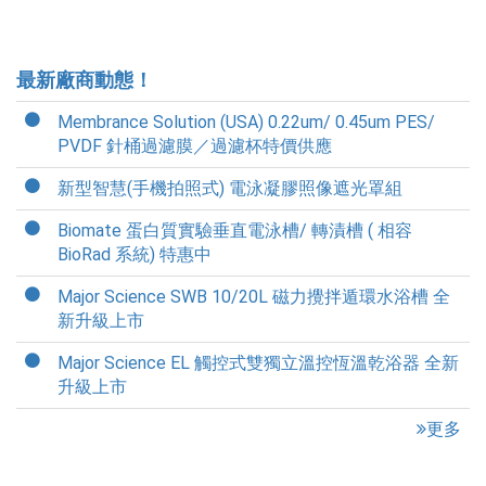
最新廠商動態！
Membrance Solution (USA) 0.22um/ 0.45um PES/
PVDF 針桶過濾膜／過濾杯特價供應
新型智慧(手機拍照式) 電泳凝膠照像遮光罩組
Biomate 蛋白質實驗垂直電泳槽/ 轉漬槽 ( 相容
BioRad 系統) 特惠中
Major Science SWB 10/20L 磁力攪拌遁環水浴槽 全
新升級上市
Major Science EL 觸控式雙獨立溫控恆溫乾浴器 全新
升級上市
更多