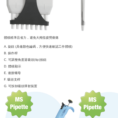
體積精準且省力，避免大拇指疲勞痠痛
A. 旋鈕 (具備顏色編碼，方便快速確認工作體積)
B. 操作桿
C. 可調整角度退吸頭(tip)按鈕
D. 體積顯示
E. 連接螺母
F. 吸頭支桿
G. 可拆卸吸頭彈射裝置