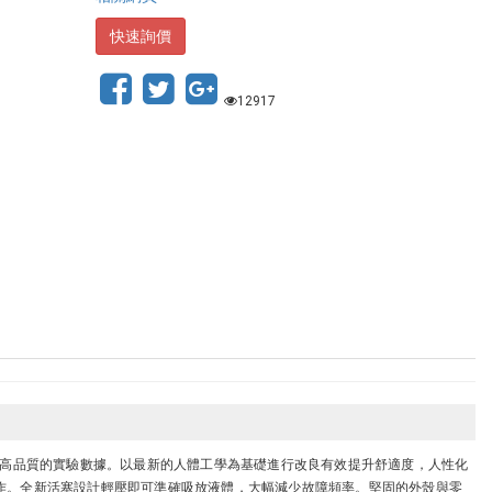
快速詢價
12917
助您生產高品質的實驗數據。以最新的人體工學為基礎進行改良有效提升舒適度，人性化
作。全新活塞設計輕壓即可準確吸放液體，大幅減少故障頻率。堅固的外殼與零