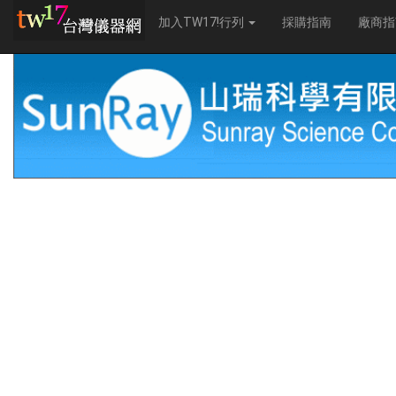
加入TW17!行列
採購指南
廠商指