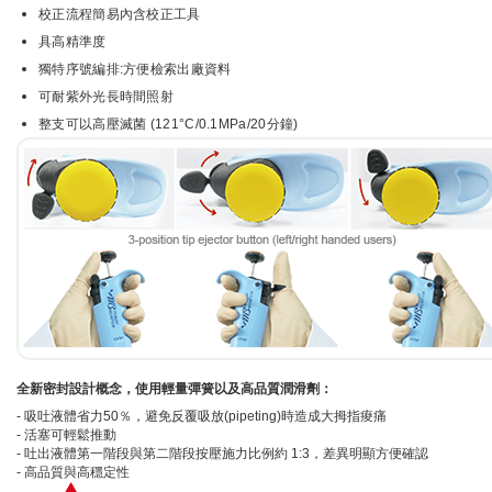
校正流程簡易內含校正工具
具高精準度
獨特序號編排:方便檢索出廠資料
可耐紫外光長時間照射
整支可以高壓滅菌 (121°C/0.1MPa/20分鐘)
全新密封設計概念，使用輕量彈簧以及高品質潤滑劑：
- 吸吐液體省力50％，避免反覆吸放(pipeting)時造成大拇指痠痛
- 活塞可輕鬆推動
- 吐出液體第一階段與第二階段按壓施力比例約 1:3，差異明顯方便確認
- 高品質與高穩定性