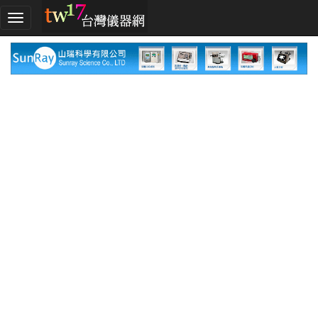
加
入
TW17!
行
列
採
購
指
南
廠
商
指
南
廠
商
名