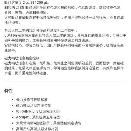
吸頭容量從 2 µL 到 1200 µL。
相容的 LTS® 吸頭適用於所有包裝和無菌形式，包括散裝袋、環保補充包裝、
盒裝、無菌、過濾和低殘留。
這些吸頭在抽吸過程中保持氣密密封，使用戶能夠保持一致的移液，不會造成
樣品損失。
符合人體工學的設計可提高舒適度和工作效率：
L 系列移液器採用創新且符合人體工學的設計，具有最佳的重量分佈，可減少手
部和手臂的壓力，並在長時間使用時提供完全的舒適感。
它結構輕巧、彈簧力較低，因此可以長時間移液而不會感到疲勞，從而提高生
產效率。
磁力輔助活塞精密控制：
磁力輔助活塞可在第一段和第二段停止之間提供明顯差異，從而提供一致精確
的結果，無需依賴更強彈簧力，即可穩定控制吸液與分液過程，有效降低操作
力道，提升重複性與精確度。
特性
低力操作可輕鬆移液
磁力輔助活塞精準控制
與 RAININ LTS 吸頭完全相容
Accupet L 系列提供五年保固
大尺寸清晰4位數顯示，具備體積鎖定功能
高耐用性高與抗紫外線材質