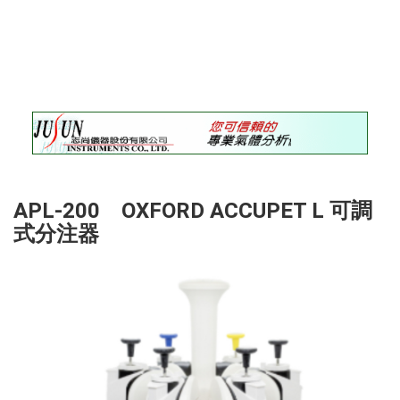
錄
最
新
訊
息
最
新
儀
器
APL-200 OXFORD ACCUPET L 可調
儀
式分注器
器
論
壇