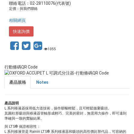
聯絡電話：02-28110076(代表號)
定價：與我們聯絡
相關網頁
快速詢價
1055
行動條碼QR Code
產品規格
Notes
產品說明
L 系列移液器採用低力道技術，操作順暢輕鬆，且可輕鬆拋棄吸頭。
其圓柱形吸頭與移液器管軸形成輕巧、完美的密封，無需用力操作，即可達到
準確與一致的實驗結果。
與 LTS® 保證相容性：
L 系列移液管是 Rainin LTS® 系列移液器和吸頭的高性價比替代品，可容納的