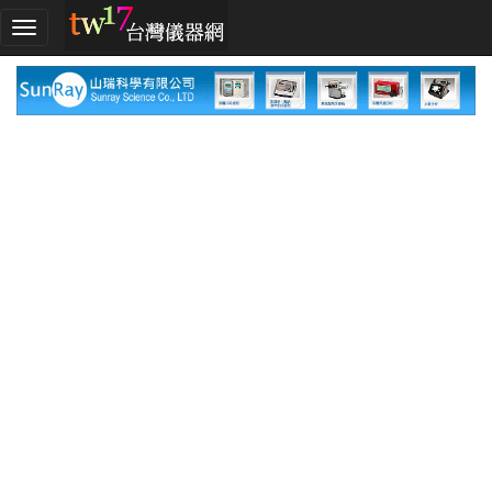
加
入
TW17!
行
列
採
購
指
南
廠
商
指
南
廠
商
名