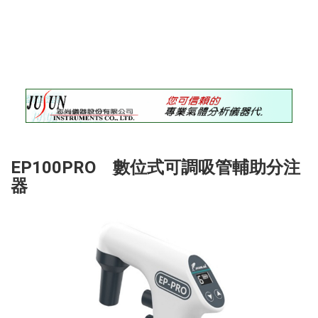
錄
最
新
訊
息
最
新
儀
器
EP100PRO 數位式可調吸管輔助分注
儀
器
器
論
壇